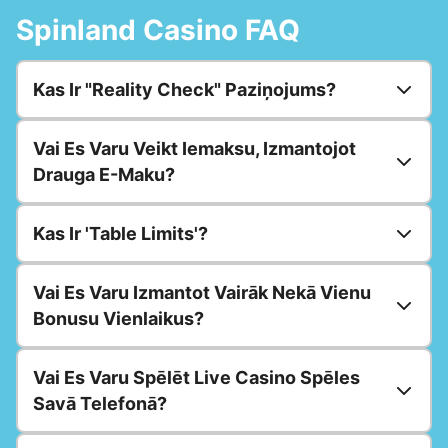
Spinland Casino FAQ
Kas Ir "Reality Check" Paziņojums?
Vai Es Varu Veikt Iemaksu, Izmantojot
Drauga E-Maku?
Kas Ir 'Table Limits'?
Vai Es Varu Izmantot Vairāk Nekā Vienu
Bonusu Vienlaikus?
Vai Es Varu Spēlēt Live Casino Spēles
Savā Telefonā?