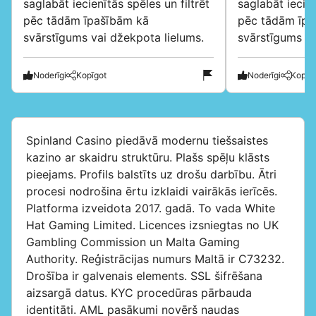
saglabāt iecienītās spēles un filtrēt
saglabāt iecien
pēc tādām īpašībām kā
pēc tādām īpa
svārstīgums vai džekpota lielums.
svārstīgums va
Noderīgi
Kopīgot
Noderīgi
Kopīg
Spinland Casino piedāvā modernu tiešsaistes
kazino ar skaidru struktūru. Plašs spēļu klāsts
pieejams. Profils balstīts uz drošu darbību. Ātri
procesi nodrošina ērtu izklaidi vairākās ierīcēs.
Platforma izveidota 2017. gadā. To vada White
Hat Gaming Limited. Licences izsniegtas no UK
Gambling Commission un Malta Gaming
Authority. Reģistrācijas numurs Maltā ir C73232.
Drošība ir galvenais elements. SSL šifrēšana
aizsargā datus. KYC procedūras pārbauda
identitāti. AML pasākumi novērš naudas