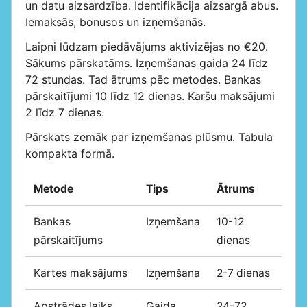
un datu aizsardzība. Identifikācija aizsargā abus.
Iemaksās, bonusos un izņemšanās.
Laipni lūdzam piedāvājums aktivizējas no €20.
Sākums pārskatāms. Izņemšanas gaida 24 līdz
72 stundas. Tad ātrums pēc metodes. Bankas
pārskaitījumi 10 līdz 12 dienas. Karšu maksājumi
2 līdz 7 dienas.
Pārskats zemāk par izņemšanas plūsmu. Tabula
kompakta formā.
Metode
Tips
Ātrums
Bankas
Izņemšana
10-12
pārskaitījums
dienas
Kartes maksājums
Izņemšana
2-7 dienas
Apstrādes laiks
Gaida
24-72