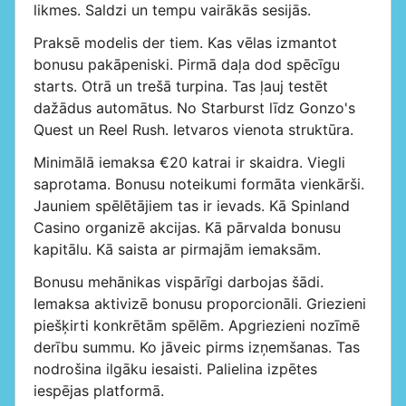
likmes. Saldzi un tempu vairākās sesijās.
Praksē modelis der tiem. Kas vēlas izmantot
bonusu pakāpeniski. Pirmā daļa dod spēcīgu
starts. Otrā un trešā turpina. Tas ļauj testēt
dažādus automātus. No Starburst līdz Gonzo's
Quest un Reel Rush. Ietvaros vienota struktūra.
Minimālā iemaksa €20 katrai ir skaidra. Viegli
saprotama. Bonusu noteikumi formāta vienkārši.
Jauniem spēlētājiem tas ir ievads. Kā Spinland
Casino organizē akcijas. Kā pārvalda bonusu
kapitālu. Kā saista ar pirmajām iemaksām.
Bonusu mehānikas vispārīgi darbojas šādi.
Iemaksa aktivizē bonusu proporcionāli. Griezieni
piešķirti konkrētām spēlēm. Apgriezieni nozīmē
derību summu. Ko jāveic pirms izņemšanas. Tas
nodrošina ilgāku iesaisti. Palielina izpētes
iespējas platformā.