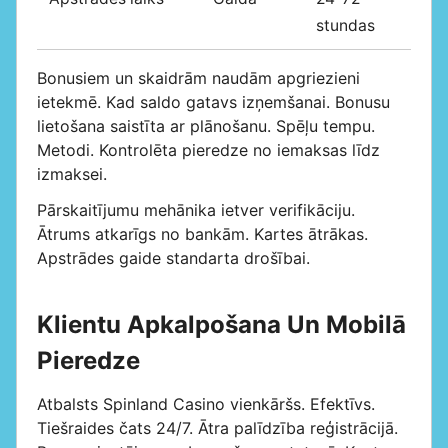
stundas
Bonusiem un skaidrām naudām apgriezieni
ietekmē. Kad saldo gatavs izņemšanai. Bonusu
lietošana saistīta ar plānošanu. Spēļu tempu.
Metodi. Kontrolēta pieredze no iemaksas līdz
izmaksei.
Pārskaitījumu mehānika ietver verifikāciju.
Ātrums atkarīgs no bankām. Kartes ātrākas.
Apstrādes gaide standarta drošībai.
Klientu Apkalpošana Un Mobilā
Pieredze
Atbalsts Spinland Casino vienkāršs. Efektīvs.
Tiešraides čats 24/7. Ātra palīdzība reģistrācijā.