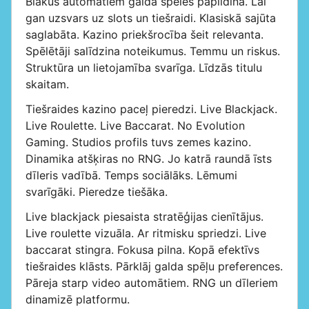
Blakus automātiem galda spēles papildina. Lai
gan uzsvars uz slots un tiešraidi. Klasiskā sajūta
saglabāta. Kazino priekšrocība šeit relevanta.
Spēlētāji salīdzina noteikumus. Temmu un riskus.
Struktūra un lietojamība svarīga. Līdzās titulu
skaitam.
Tiešraides kazino paceļ pieredzi. Live Blackjack.
Live Roulette. Live Baccarat. No Evolution
Gaming. Studios profils tuvs zemes kazino.
Dinamika atšķiras no RNG. Jo katrā raundā īsts
dīleris vadībā. Temps sociālāks. Lēmumi
svarīgāki. Pieredze tiešāka.
Live blackjack piesaista stratēģijas cienītājus.
Live roulette vizuāla. Ar ritmisku spriedzi. Live
baccarat stingra. Fokusa pilna. Kopā efektīvs
tiešraides klāsts. Pārklāj galda spēļu preferences.
Pāreja starp video automātiem. RNG un dīleriem
dinamizē platformu.