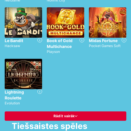
NetGame
Nolimit city
Le Bandit
Book of Gold
Midas Fortune
Hacksaw
Pocket Games Soft
Multichance
Playson
Lightning
Roulette
Evolution
Rādīt vairāk
Tiešsaistes spēles