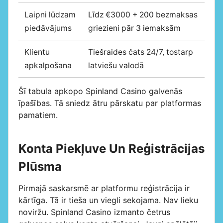
Laipni lūdzam
Līdz €3000 + 200 bezmaksas
piedāvājums
griezieni pār 3 iemaksām
Klientu
Tiešraides čats 24/7, tostarp
apkalpošana
latviešu valodā
Šī tabula apkopo Spinland Casino galvenās
īpašības. Tā sniedz ātru pārskatu par platformas
pamatiem.
Konta Piekļuve Un Reģistrācijas
Plūsma
Pirmajā saskarsmē ar platformu reģistrācija ir
kārtīga. Tā ir tieša un viegli sekojama. Nav lieku
noviržu. Spinland Casino izmanto četrus