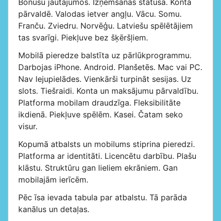
Bonusu jautājumos. Izņemšanas statusā. Konta
pārvaldē. Valodas ietver angļu. Vācu. Somu.
Franču. Zviedru. Norvēģu. Latviešu spēlētājiem
tas svarīgi. Piekļuve bez šķēršļiem.
Mobilā pieredze balstīta uz pārlūkprogrammu.
Darbojas iPhone. Android. Planšetēs. Mac vai PC.
Nav lejupielādes. Vienkārši turpināt sesijas. Uz
slots. Tiešraidi. Konta un maksājumu pārvaldību.
Platforma mobilam draudzīga. Fleksibilitāte
ikdienā. Piekļuve spēlēm. Kasei. Čatam seko
visur.
Kopumā atbalsts un mobilums stiprina pieredzi.
Platforma ar identitāti. Licencētu darbību. Plašu
klāstu. Struktūru gan lieliem ekrāniem. Gan
mobilajām ierīcēm.
Pēc īsa ievada tabula par atbalstu. Tā parāda
kanālus un detaļas.