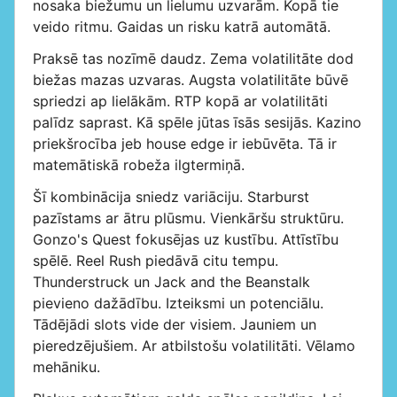
nosaka biežumu un lielumu uzvarām. Kopā tie
veido ritmu. Gaidas un risku katrā automātā.
Praksē tas nozīmē daudz. Zema volatilitāte dod
biežas mazas uzvaras. Augsta volatilitāte būvē
spriedzi ap lielākām. RTP kopā ar volatilitāti
palīdz saprast. Kā spēle jūtas īsās sesijās. Kazino
priekšrocība jeb house edge ir iebūvēta. Tā ir
matemātiskā robeža ilgtermiņā.
Šī kombinācija sniedz variāciju. Starburst
pazīstams ar ātru plūsmu. Vienkāršu struktūru.
Gonzo's Quest fokusējas uz kustību. Attīstību
spēlē. Reel Rush piedāvā citu tempu.
Thunderstruck un Jack and the Beanstalk
pievieno dažādību. Izteiksmi un potenciālu.
Tādējādi slots vide der visiem. Jauniem un
pieredzējušiem. Ar atbilstošu volatilitāti. Vēlamo
mehāniku.