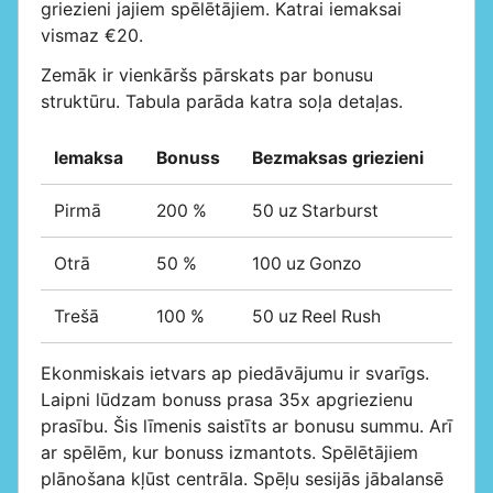
griezieni jajiem spēlētājiem. Katrai iemaksai
vismaz €20.
Zemāk ir vienkāršs pārskats par bonusu
struktūru. Tabula parāda katra soļa detaļas.
Iemaksa
Bonuss
Bezmaksas griezieni
Pirmā
200 %
50 uz Starburst
Otrā
50 %
100 uz Gonzo
Trešā
100 %
50 uz Reel Rush
Ekonmiskais ietvars ap piedāvājumu ir svarīgs.
Laipni lūdzam bonuss prasa 35x apgriezienu
prasību. Šis līmenis saistīts ar bonusu summu. Arī
ar spēlēm, kur bonuss izmantots. Spēlētājiem
plānošana kļūst centrāla. Spēļu sesijās jābalansē