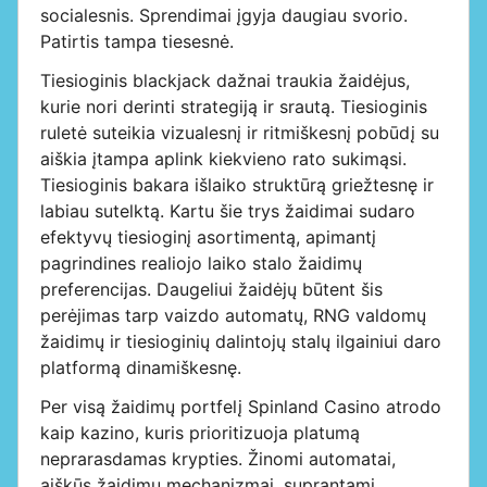
socialesnis. Sprendimai įgyja daugiau svorio.
Patirtis tampa tiesesnė.
Tiesioginis blackjack dažnai traukia žaidėjus,
kurie nori derinti strategiją ir srautą. Tiesioginis
ruletė suteikia vizualesnį ir ritmiškesnį pobūdį su
aiškia įtampa aplink kiekvieno rato sukimąsi.
Tiesioginis bakara išlaiko struktūrą griežtesnę ir
labiau sutelktą. Kartu šie trys žaidimai sudaro
efektyvų tiesioginį asortimentą, apimantį
pagrindines realiojo laiko stalo žaidimų
preferencijas. Daugeliui žaidėjų būtent šis
perėjimas tarp vaizdo automatų, RNG valdomų
žaidimų ir tiesioginių dalintojų stalų ilgainiui daro
platformą dinamiškesnę.
Per visą žaidimų portfelį Spinland Casino atrodo
kaip kazino, kuris prioritizuoja platumą
neprarasdamas krypties. Žinomi automatai,
aiškūs žaidimų mechanizmai, suprantami