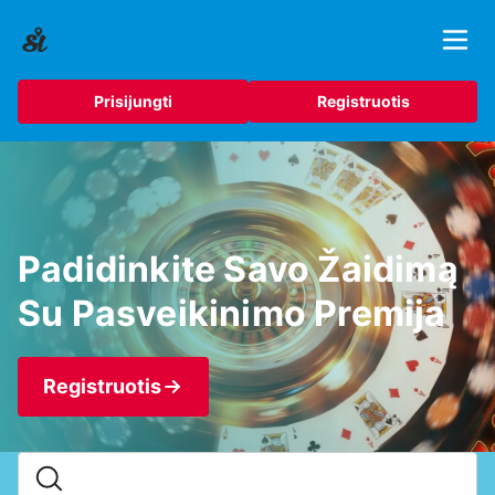
Prisijungti
Registruotis
Padidinkite Savo Žaidimą
Su Pasveikinimo Premija
Registruotis