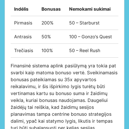
Indėlis
Bonusas
Nemokami sukimai
Pirmasis
200%
50 – Starburst
Antrasis
50%
100 – Gonzo's Quest
Trečiasis
100%
50 – Reel Rush
Finansinė sistema aplink pasiūlymą yra tokia pat
svarbi kaip matoma bonuso vertė. Sveikinamasis
bonusas pateikiamas su 35x apyvartos
reikalavimu, ir šis išpirkimo lygis turėtų būti
vertinamas kartu su bonuso suma ir žaidimų
veikla, kuriai bonusas naudojamas. Daugeliui
žaidėjų tai reiškia, kad žaidimų sesijos
planavimas tampa centrine bonuso strategijos
dalimi, ypač kai statymo lygis, likutis ir tempas
turi būti subalansuoti per kelias sesijas.