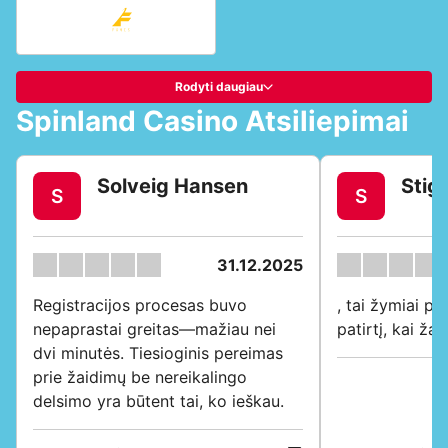
Rodyti daugiau
Spinland Casino Atsiliepimai
Solveig Hansen
Stig
S
S
31.12.2025
Registracijos procesas buvo
, tai žymiai pa
nepaprastai greitas—mažiau nei
patirtį, kai žai
dvi minutės. Tiesioginis pereimas
prie žaidimų be nereikalingo
delsimo yra būtent tai, ko ieškau.