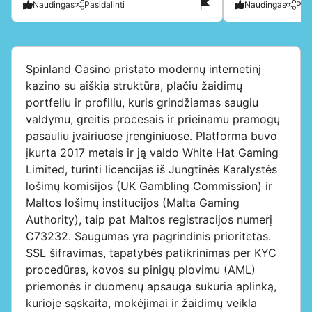
Naudingas
Pasidalinti
Naudingas
Pasi
Spinland Casino pristato modernų internetinį
kazino su aiškia struktūra, plačiu žaidimų
portfeliu ir profiliu, kuris grindžiamas saugiu
valdymu, greitis procesais ir prieinamu pramogų
pasauliu įvairiuose įrenginiuose. Platforma buvo
įkurta 2017 metais ir ją valdo White Hat Gaming
Limited, turinti licencijas iš Jungtinės Karalystės
lošimų komisijos (UK Gambling Commission) ir
Maltos lošimų institucijos (Malta Gaming
Authority), taip pat Maltos registracijos numerį
C73232. Saugumas yra pagrindinis prioritetas.
SSL šifravimas, tapatybės patikrinimas per KYC
procedūras, kovos su pinigų plovimu (AML)
priemonės ir duomenų apsauga sukuria aplinką,
kurioje sąskaita, mokėjimai ir žaidimų veikla