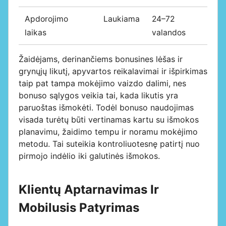
Apdorojimo
Laukiama
24–72
laikas
valandos
Žaidėjams, derinančiems bonusines lėšas ir
grynųjų likutį, apyvartos reikalavimai ir išpirkimas
taip pat tampa mokėjimo vaizdo dalimi, nes
bonuso sąlygos veikia tai, kada likutis yra
paruoštas išmokėti. Todėl bonuso naudojimas
visada turėtų būti vertinamas kartu su išmokos
planavimu, žaidimo tempu ir noramu mokėjimo
metodu. Tai suteikia kontroliuotesnę patirtį nuo
pirmojo indėlio iki galutinės išmokos.
Klientų Aptarnavimas Ir
Mobilusis Patyrimas