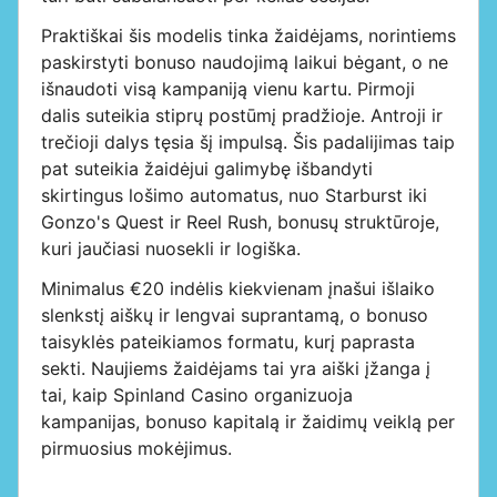
Praktiškai šis modelis tinka žaidėjams, norintiems
paskirstyti bonuso naudojimą laikui bėgant, o ne
išnaudoti visą kampaniją vienu kartu. Pirmoji
dalis suteikia stiprų postūmį pradžioje. Antroji ir
trečioji dalys tęsia šį impulsą. Šis padalijimas taip
pat suteikia žaidėjui galimybę išbandyti
skirtingus lošimo automatus, nuo Starburst iki
Gonzo's Quest ir Reel Rush, bonusų struktūroje,
kuri jaučiasi nuosekli ir logiška.
Minimalus €20 indėlis kiekvienam įnašui išlaiko
slenkstį aiškų ir lengvai suprantamą, o bonuso
taisyklės pateikiamos formatu, kurį paprasta
sekti. Naujiems žaidėjams tai yra aiški įžanga į
tai, kaip Spinland Casino organizuoja
kampanijas, bonuso kapitalą ir žaidimų veiklą per
pirmuosius mokėjimus.